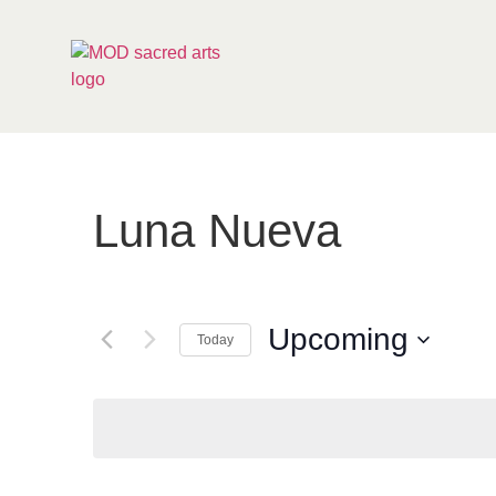
Luna Nueva
Upcoming
Today
Select
date.