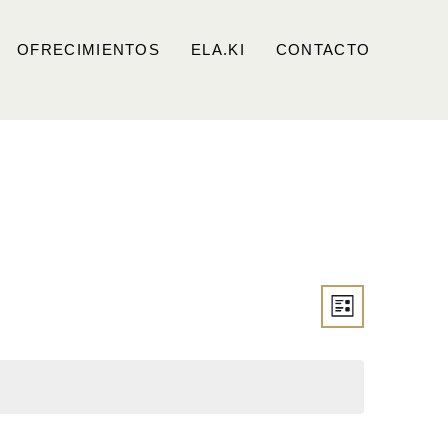
OFRECIMIENTOS
ELA.KI
CONTACTO
Views
Event
List
Views
Navigati
Navigat